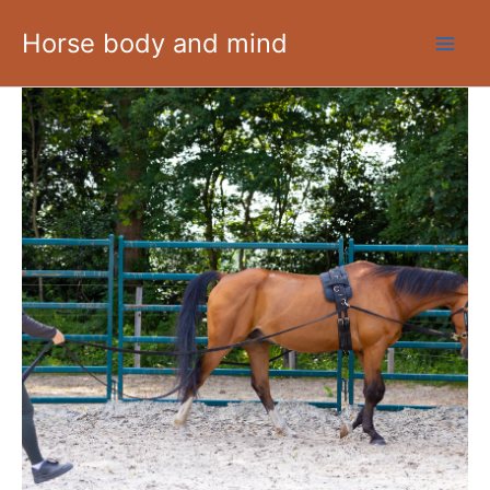
Ga
Horse body and mind
naar
de
inhoud