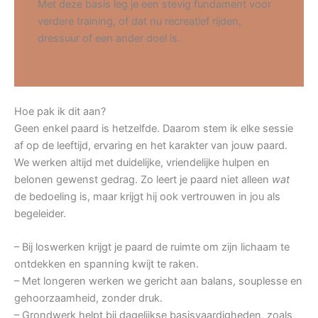
Met deze basis leg je een stevig fundament voor
verdere training, of dat nu recreatief rijden,
dressuur of een ander doel is.
Hoe pak ik dit aan?
Geen enkel paard is hetzelfde. Daarom stem ik elke sessie
af op de leeftijd, ervaring en het karakter van jouw paard.
We werken altijd met duidelijke, vriendelijke hulpen en
belonen gewenst gedrag. Zo leert je paard niet alleen
wat
de bedoeling is, maar krijgt hij ook vertrouwen in jou als
begeleider.
– Bij loswerken krijgt je paard de ruimte om zijn lichaam te
ontdekken en spanning kwijt te raken.
– Met longeren werken we gericht aan balans, souplesse en
gehoorzaamheid, zonder druk.
– Grondwerk helpt bij dagelijkse basisvaardigheden, zoals