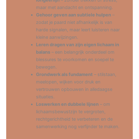
maar met aandacht en ontspanning.
Gehoor geven aan subtiele hulpen
–
zodat je paard niet afhankelijk is van
harde signalen, maar leert luisteren naar
kleine aanwijzingen.
Leren dragen van zijn eigen lichaam in
balans
– een belangrijk onderdeel om
blessures te voorkomen en soepel te
bewegen.
Grondwerk als fundament
– stilstaan,
meelopen, wijken voor druk en
vertrouwen opbouwen in alledaagse
situaties.
Loswerken en dubbele lijnen
– om
lichaamsbewustzijn te vergroten,
rechtgerichtheid te verbeteren en de
samenwerking nog verfijnder te maken.