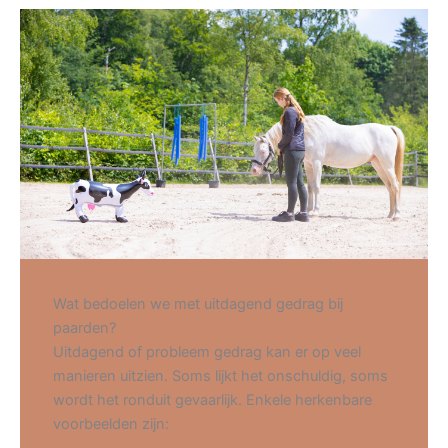
Wat bedoelen we met uitdagend gedrag bij
paarden?
Uitdagend of probleem gedrag kan er op veel
manieren uitzien. Soms lijkt het onschuldig, soms
wordt het ronduit gevaarlijk. Enkele herkenbare
voorbeelden zijn: