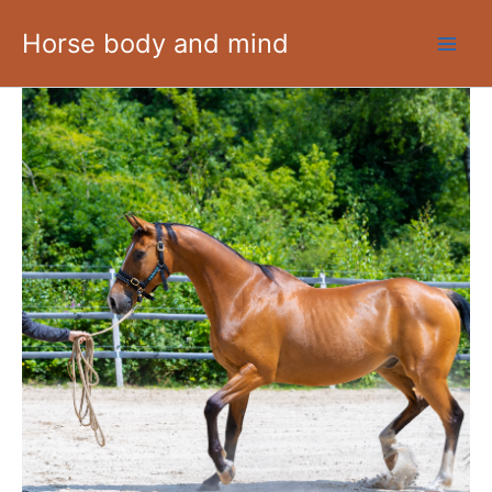
Ga
Horse body and mind
naar
de
inhoud