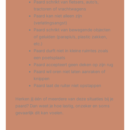
Paard schrikt van fietsers, auto’s,
tractoren of vrachtwagens
Paard kan niet alleen zijn
(verlatingsangst)
Paard schrikt van bewegende objecten
of geluiden (paraplu’s, plastic zakken,
etc.)
Paard durft niet in kleine ruimtes zoals
een poetsplaats
Paard accepteert geen deken op zijn rug
Paard wil oren niet laten aanraken of
knippen
Paard laat de ruiter niet opstappen
Herken jij één of meerdere van deze situaties bij je
paard? Dan weet je hoe lastig, onzeker en soms
gevaarlijk dit kan voelen.