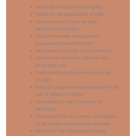
Paard bijt of dreigt in de omgang
Paard wil niet opgezadeld worden
Paard is kopschuw of wil geen
halster/hoofdstel om
Paard wil hoeven niet geven of
accepteert de hoefsmid niet
Paard raakt in paniek bij de dierenarts
Paard durft niet buiten rijden en rent
terug naar huis
Paard durft niet uit de wei gehaald te
worden
Paard is bang voor andere paarden in de
bak of tijdens het rijden
Paard laat zich niet invlechten of
verzorgen
Paard durft niet door water, over balkjes
of op andere ondergronden te lopen
Paard kan niet afgespoten worden